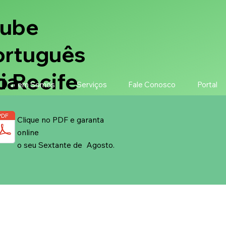
lube
ortuguês
ia
o Recife
Quem Somos
Serviços
Fale Conosco
Portal
Clique no PDF e garanta
online
o seu Sextante de Agosto.