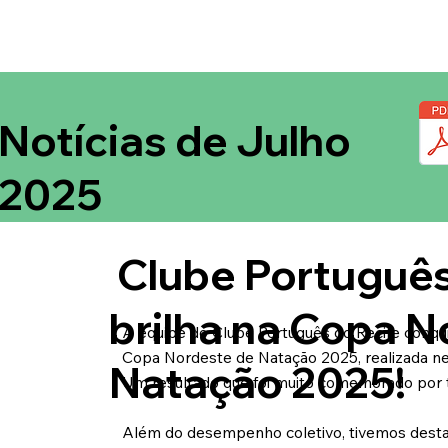
Notícias de Julho
2025
Clube Português
brilha na Copa N
A equipe do Clube Português do Recife conqui
Copa Nordeste de Natação 2025, realizada ne
Natação 2025!
Um resultado que foi muito comemorado por 
Além do desempenho coletivo, tivemos desta