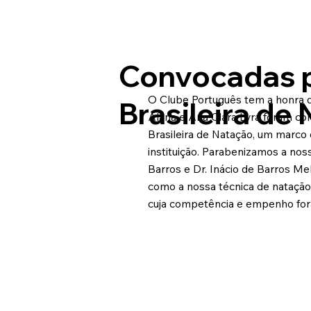
Convocadas p
O Clube Português tem a honra de
Brasileira de
Alana e Ana Clara Lyra foram co
Brasileira de Natação, um marco
instituição. Parabenizamos a noss
Barros e Dr. Inácio de Barros Mel
como a nossa técnica de natação
cuja competência e empenho for