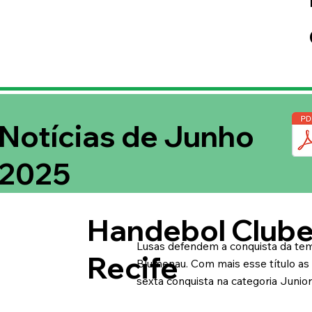
Notícias de Junho
2025
Handebol Clube
Lusas defendem a conquista da te
Recife
Blumenau. Com mais esse título a
sexta conquista na categoria Junior 