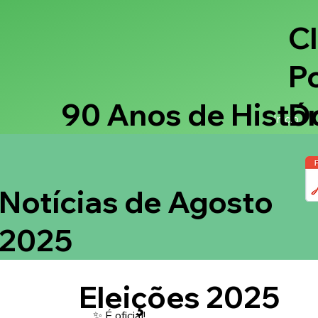
C
P
90 Anos de Histór
D
Início
Notícias de Agosto
2025
Eleições 2025
✨ É oficial!