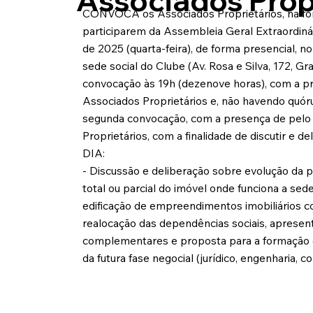
Associados Propr
CONVOCA os Associados Proprietários, na for
participarem da Assembleia Geral Extraordinári
de 2025 (quarta-feira), de forma presencial, no
sede social do Clube (Av. Rosa e Silva, 172, Gr
convocação às 19h (dezenove horas), com a 
Associados Proprietários e, não havendo quóru
segunda convocação, com a presença de pelo 
Proprietários, com a finalidade de discutir e
DIA:
- Discussão e deliberação sobre evolução da 
total ou parcial do imóvel onde funciona a sede
edificação de empreendimentos imobiliários co
realocação das dependências sociais, apresen
complementares e proposta para a formaçã
da futura fase negocial (jurídico, engenharia, co