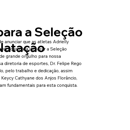
ara a Seleção
 anunciar que as atletas Adrielly
 Natação
nvocadas para integrar a Seleção
 de grande orgulho para nossa
a diretoria de esportes, Dr. Felipe Rego
o, pelo trabalho e dedicação, assim
 Keycy Cathyane dos Anjos Florâncio,
am fundamentais para esta conquista.