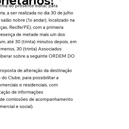
ietários!
ma do presente edital, para
a, a ser realizada no dia 30 de julho
 salão nobre (1o andar), localizado na
aças, Recife/PE), com a primeira
presença de metade mais um dos
m, até 30 (trinta) minutos depois, em
menos, 30 (trinta) Associados
 deliberar sobre a seguinte ORDEM DO
proposta de alteração da destinação
 do Clube, para possibilitar a
merciais e residenciais, com
tação de informações
o de comissões de acompanhamento
mercial e social).