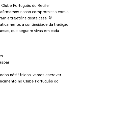
o Clube Português do Recife!
 reafirmamos nosso compromisso com a
m a trajetória desta casa. 💛
ticamente, a continuidade da tradição
guesas, que seguem vivas em cada
es
Gaspar
 todos nós! Unidos, vamos escrever
tencimento no Clube Português do