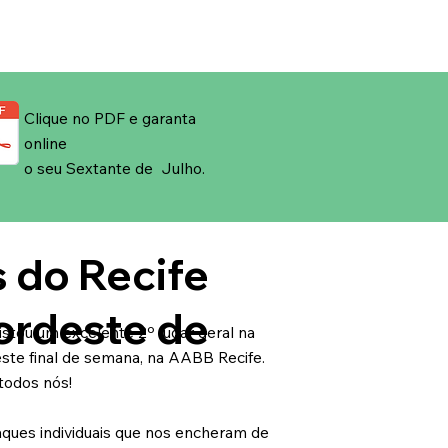
Clique no PDF e garanta
online
o seu Sextante de Julho.
 do Recife
ordeste de
stou um excelente 2º lugar geral na
ste final de semana, na AABB Recife.
todos nós!
ques individuais que nos encheram de