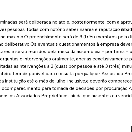
inadas será deliberada no ato e, posteriormente, com a apr
ve) pessoas, todas com notório saber naárea e reputação ilibad
, no máximo.O preenchimento será de 3 (três) membros pela dir
elho deliberativo.Os eventuais questionamentos à empresa dever
es e serão reunidos pela mesa da assembleia – por tema – pa
erguntas e intervenções oralmente, apenas eexclusivamente pa
itadas asintervenções a 2 (duas) por pessoa e até 3 (três) minu
teiro teor disponível para consulta porqualquer Associado Pro
da instituição até o mês de julho, inclusive,e deverão compar
ado ocomparecimento para tomada de decisões por procuração.
todos os Associados Proprietários, ainda que ausentes ou vencid